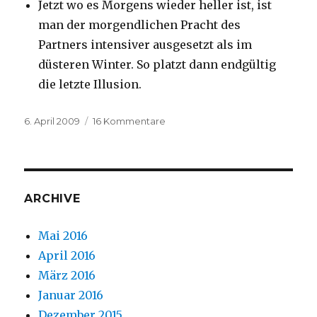
Jetzt wo es Morgens wieder heller ist, ist
man der morgendlichen Pracht des
Partners intensiver ausgesetzt als im
düsteren Winter. So platzt dann endgültig
die letzte Illusion.
Veröffentlicht
6. April 2009
16 Kommentare
zu
am
Frühlingszeit,
Trennungszeit
ARCHIVE
Mai 2016
April 2016
März 2016
Januar 2016
Dezember 2015