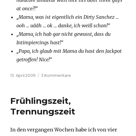
at once?!“
„Mama, was ist eigentlich ein Dirty Sanchez …
ooh … uääh … ok … danke, ich weiß schon!“
„Mama, ich hab gar nicht gewusst, dass du
Intimpiercings hast!“
„Papa, ich glaub mit Mama du hast den Jackpot
getroffen! Nice!“
Veröffentlicht
13. April 2009
3 Kommentare
zu
am
Eine
tickende
Zeitbombe
Frühlingszeit,
Trennungszeit
In den vergangen Wochen habe ich von vier