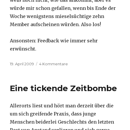
würde mir schon gefallen, wenn bis Ende der
Woche wenigstens mieselsüchtige zehn
Member aufscheinen würden. Also los!
Ansonsten: Feedback wie immer sehr
erwünscht.
Veröffentlicht
19. April 2009
4 Kommentare
zu
am
Einige
Änderungen
Eine tickende Zeitbombe
Allerorts liest und hört man derzeit über die
um sich greifende Praxis, dass junge
Menschen beiderlei Geschlechts den letzten
Rest von Anstand verlieren und sich gerne