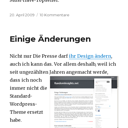
Veröffentlicht
20. April 2009
10 Kommentare
zu
am
Die
Toiletten-
Situation
Einige Änderungen
Nicht nur Die Presse darf
ihr Design ändern
,
auch ich kann das. Vor allem deshalb, weil ich
seit ungezählten Jahren angemacht werde,
dass ich noch
immer nicht die
Standard-
Wordpress-
Theme ersetzt
habe.