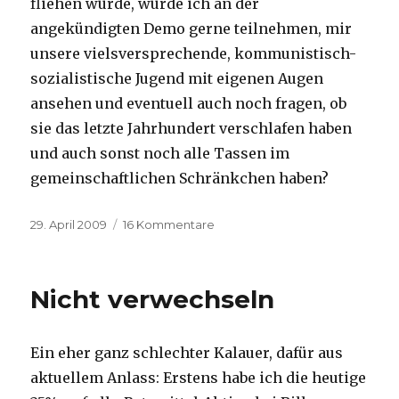
fliehen würde, würde ich an der
angekündigten Demo gerne teilnehmen, mir
unsere vielsversprechende, kommunistisch-
sozialistische Jugend mit eigenen Augen
ansehen und eventuell auch noch fragen, ob
sie das letzte Jahrhundert verschlafen haben
und auch sonst noch alle Tassen im
gemeinschaftlichen Schränkchen haben?
Veröffentlicht
29. April 2009
16 Kommentare
zu
am
Auf
zum
revolutionären
Nicht verwechseln
1.
Mai!
Ein eher ganz schlechter Kalauer, dafür aus
aktuellem Anlass: Erstens habe ich die heutige