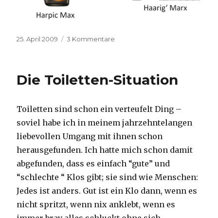
Veröffentlicht
25. April 2009
3 Kommentare
zu
am
Nicht
verwechseln
Die Toiletten-Situation
Toiletten sind schon ein verteufelt Ding –
soviel habe ich in meinem jahrzehntelangen
liebevollen Umgang mit ihnen schon
herausgefunden. Ich hatte mich schon damit
abgefunden, dass es einfach “gute” und
“schlechte “ Klos gibt; sie sind wie Menschen:
Jedes ist anders. Gut ist ein Klo dann, wenn es
nicht spritzt, wenn nix anklebt, wenn es
immer brav alles schluckt ohne sich